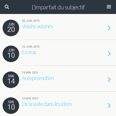
L'imparfait du subjectif
20 JUIN 2010
JUIN
Voisins voisines
20
10 JUIN 2010
JUIN
En vrac
10
14 MAI 2010
MAI
Autopromotion
14
10 MAI 2010
MAI
De la suite dans les idées
10