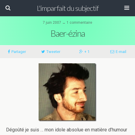
L'imparfait du subjectif
7 juin 2007 ↔ 1 commentaire
Baer-ézina
Partager
Tweeter
+ 1
E-mail
Dégoûté je suis … mon idole absolue en matière d’humour