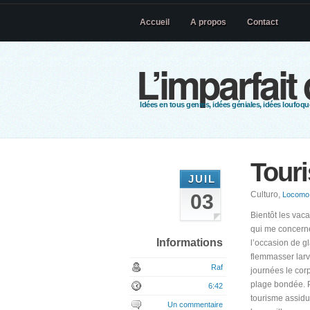
Accueil
A propos
Contact
L’imparfait
Idées en tous genres, idées géniales, idées loufoque
Tour
JUIL
Culturo,
03
Locomo
Bientôt les vac
qui me concerne
Informations
l’occasion de g
flemmasser larv
Raf
journées le cor
plage bondée. P
6:42
tourisme assidu
Un commentaire