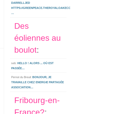
DARRELLJED
HTTPS://GREENPEACE.THEROYALOAKECCLESHALL.CO.UK/3.HTML
…
Des
éoliennes au
boulot
:
seb:
HELLO ! ALORS ... OÙ EST
PASSÉE…
Pernot du Breuil:
BONJOUR, JE
TRAVAILLE CHEZ ENERGIE PARTAGÉE
ASSOCIATION…
Fribourg-en-
France?
: