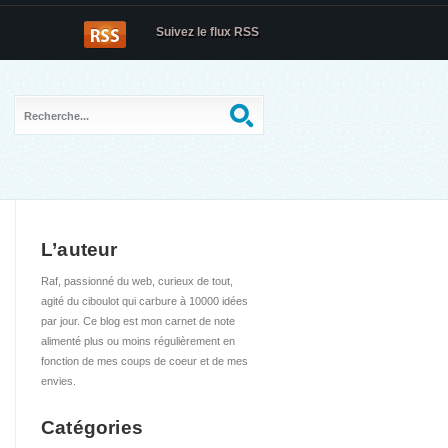
Suivez le flux RSS
L’auteur
Raf, passionné du web, curieux de tout,
agité du ciboulot qui carbure à 10000 idées
par jour. Ce blog est mon carnet de note
alimenté plus ou moins régulièrement en
fonction de mes coups de coeur et de mes
envies.
Catégories