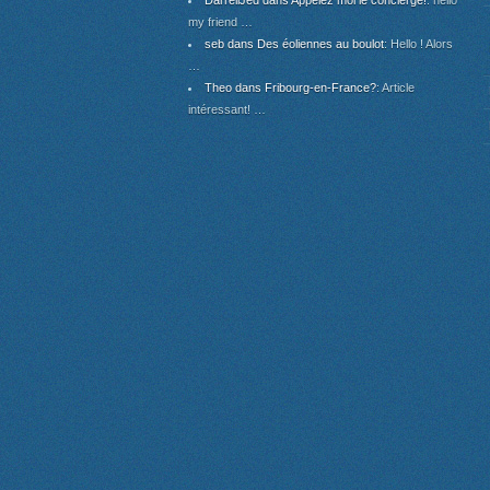
DarrellJed dans Appelez moi le concierge!
: hello
my friend …
seb dans Des éoliennes au boulot
: Hello ! Alors
…
Theo dans Fribourg-en-France?
: Article
intéressant! …