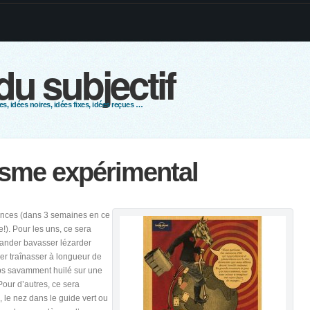
 du subjectif
s, idées noires, idées fixes, idées reçues …
isme expérimental
ances (dans 3 semaines en ce
!). Pour les uns, ce sera
lander bavasser lézarder
er traînasser à longueur de
ps savamment huilé sur une
our d’autres, ce sera
, le nez dans le guide vert ou