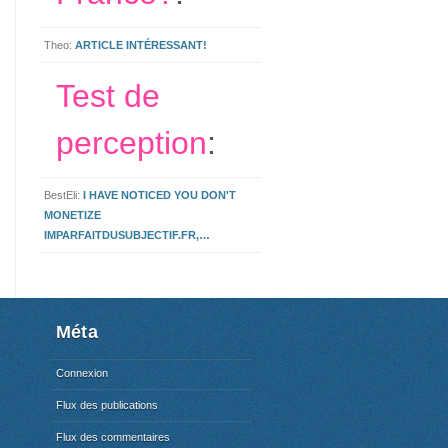
Theo:
ARTICLE INTÉRESSANT!
Test de
perception
:
BestEli:
I HAVE NOTICED YOU DON'T
MONETIZE
IMPARFAITDUSUBJECTIF.FR,…
Méta
Connexion
Flux des publications
Flux des commentaires