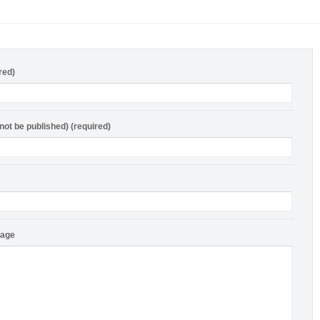
red)
 not be published) (required)
sage