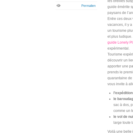
les oreilles su
Permalien
guide émérite s
paysans de l’an
Entre ces deux 
vacances, il y 
un tourisme plu
et plus ludique.
guide Lonely Pl
expérimental.
Tourisme expéri
découvrir un li
apporter une par
prends le premie
quarantaine de 
vous invite à al
l’expéditio
le baroudag
sac à dos, p
comme un to
le vol de nui
large toute l
Voilà une belle 