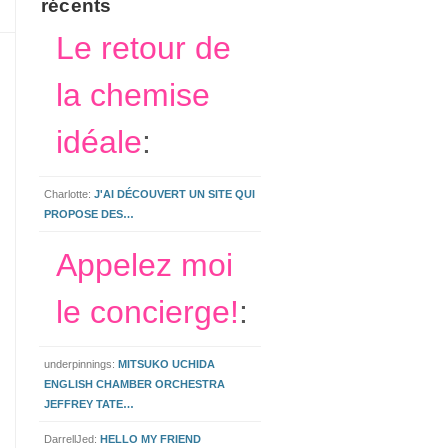
récents
Le retour de
la chemise
idéale
:
Charlotte:
J'AI DÉCOUVERT UN SITE QUI
PROPOSE DES…
Appelez moi
le concierge!
:
underpinnings:
MITSUKO UCHIDA
ENGLISH CHAMBER ORCHESTRA
JEFFREY TATE…
DarrellJed:
HELLO MY FRIEND