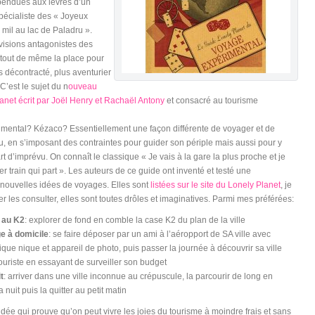
spendues aux lèvres d’un
pécialiste des « Joyeux
 mil au lac de Paladru ».
visions antagonistes des
a tout de même la place pour
s décontracté, plus aventurier
 C’est le sujet du n
ouveau
anet écrit par Joël Henry et Rachaël Antony
et consacré au tourisme
mental? Kézaco? Essentiellement une façon différente de voyager et de
eu, en s’imposant des contraintes pour guider son périple mais aussi pour y
t d’imprévu. On connaît le classique « Je vais à la gare la plus proche et je
r train qui part ». Les auteurs de ce guide ont inventé et testé une
nouvelles idées de voyages. Elles sont
listées sur le site du Lonely Planet
, je
ler les consulter, elles sont toutes drôles et imaginatives. Parmi mes préférées:
n au K2
: explorer de fond en comble la case K2 du plan de la ville
e à domicile
: se faire déposer par un ami à l’aéropport de SA ville avec
ique nique et appareil de photo, puis passer la journée à découvrir sa ville
uriste en essayant de surveiller son budget
t
: arriver dans une ville inconnue au crépuscule, la parcourir de long en
a nuit puis la quitter au petit matin
idée qui prouve qu’on peut vivre les joies du tourisme à moindre frais et sans