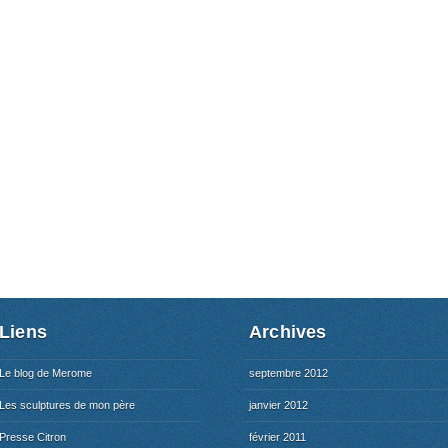
Liens
Archives
Le blog de Merome
septembre 2012
Les sculptures de mon père
janvier 2012
Presse Citron
février 2011