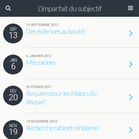
L'imparfait du subjectif
13 SEPTEMBRE 2012
SEP
Des éoliennes au boulot
13
6 JANVIER 2012
JAN
Mes racines
6
20 FÉVRIER 2011
FÉV
Requiem pour les Majors du
20
disque?
19 NOVEMBRE 2010
NOV
Recherche cabinet ministériel
19