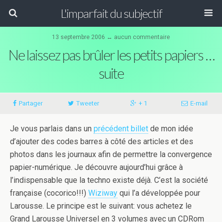
L'imparfait du subjectif
13 septembre 2006 ↔ aucun commentaire
Ne laissez pas brûler les petits papiers …
suite
Partager
Tweeter
+ 1
E-mail
Je vous parlais dans un
précédent billet
de mon idée
d’ajouter des codes barres à côté des articles et des
photos dans les journaux afin de permettre la convergence
papier-numérique. Je découvre aujourd’hui grâce à
l’indispensable que la techno existe déjà. C’est la société
française (cocorico!!!)
Wiziway
qui l’a développée pour
Larousse. Le principe est le suivant: vous achetez le
Grand Larousse Universel en 3 volumes avec un CDRom