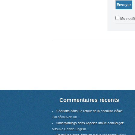
Me notif
Commentaires récents
Charlotte dans Le retour de la chemise idéale
:
J’ai découvert un …
underpinnings dans Appelez moi le concierge!
:
Mitsuko Uchida English …