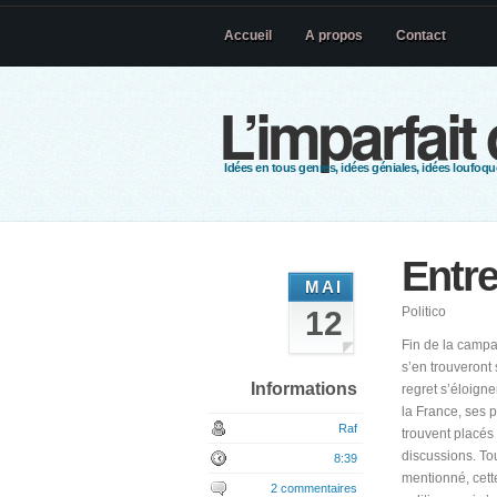
Accueil
A propos
Contact
L’imparfait
Idées en tous genres, idées géniales, idées loufoque
Entre
MAI
Politico
12
Fin de la campa
s’en trouveront 
Informations
regret s’éloign
la France, ses 
Raf
trouvent placés 
discussions. To
8:39
mentionné, cett
2 commentaires