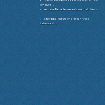
DarrellJed dans Appelez moi le concierge!
: hello
my friend …
seb dans Des éoliennes au boulot
: Hello ! Alors
…
Theo dans Fribourg-en-France?
: Article
intéressant! …