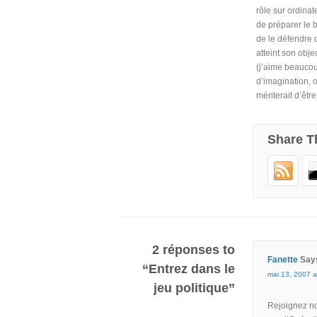
rôle sur ordinat
de préparer le 
de le défendre 
atteint son objec
(j’aime beaucou
d’imagination, o
mériterait d’êtr
Share T
2 réponses to
Fanette
Say
“Entrez dans le
mai 13, 2007 a
jeu politique”
Rejoignez no