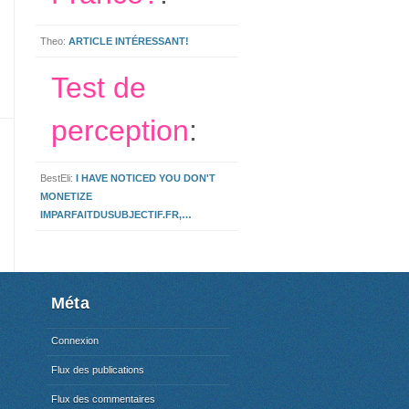
Theo:
ARTICLE INTÉRESSANT!
Test de
perception
:
BestEli:
I HAVE NOTICED YOU DON'T
MONETIZE
IMPARFAITDUSUBJECTIF.FR,…
Méta
Connexion
Flux des publications
Flux des commentaires