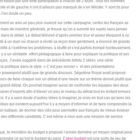
est traduit par une forte participation à chacun de 2 tours. Tous les hommes
oite et de gauche n’ont d’ailleurs pas manqué de s’en féliciter. Y sont ils pour
J’en doute un peu.
ement un avis un peu plus nuancé sur cette campagne: certes les français se
, mais de manière générale, je trouve qu’on a survolé les sujets sans jamais
 dans le détail. Le débat télévisé d’après premier tour et assez éloquent à ce
isté à un duel où chacun a récité sa leçon bien gentiment, a énoncé de grands
plifié à l’extrême les problèmes, a bluffé et s’est parfois trompé honteusement.
 il y a un véritable effort pédagogique à faire pour expliquer la politique et ses
çais. J’avais suggéré dans de précédents billets 2 idées: une série
la politique dans le style « C’est pas sorcier » et des présentations
e powerpoint plutôt que de grands discours. Ségolène Royal avait proposé
tours de faire chaque soir un débat d’une heure sur un thème donné plutôt que
l grand débat. On pourrait imaginer aussi de confronter les équipes des deux
anel d’experts afin d’élever un peu le niveau du débat tout en évitant erreurs
s. Il y a sans doute d’autres idées à imaginer, je crois en tout cas qu’avec les
ias qui existent aujourd’hui il y a moyen d’informer et de faire comprendre la
çon ludique, de donner des clés pour permettre aux français de mieux évaluer
s des différents candidats. C’est même à mon avis une mission de service
que, le ministère du budget a proposé l’année dernière un moyen original pour
prendre ce qu’est le budget du pays.
Cyber-budget
est une sorte de jeu de