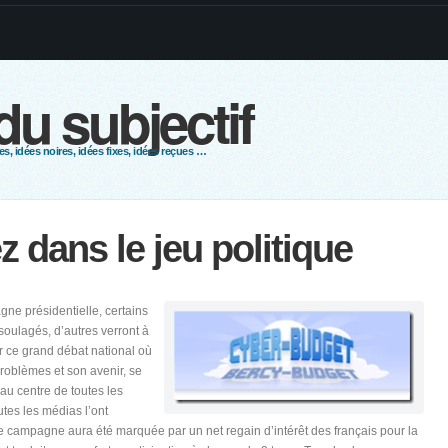
 du subjectif
s, idées noires, idées fixes, idées reçues …
z dans le jeu politique
gne présidentielle, certains
soulagés, d’autres verront à
er ce grand débat national où
problèmes et son avenir, se
au centre de toutes les
utes les médias l’ont
e campagne aura été marquée par un net regain d’intérêt des français pour la