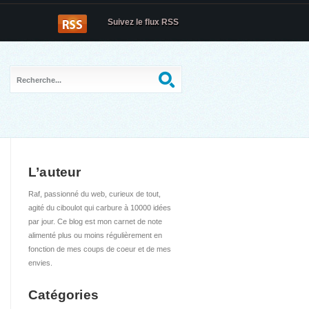
Suivez le flux RSS
L’auteur
Raf, passionné du web, curieux de tout,
agité du ciboulot qui carbure à 10000 idées
par jour. Ce blog est mon carnet de note
alimenté plus ou moins régulièrement en
fonction de mes coups de coeur et de mes
envies.
Catégories