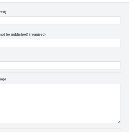
red)
 not be published) (required)
sage