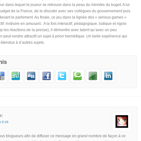
eur dans lequel le joueur se retrouve dans la peau du ministre du buget. A lui
budget de la France, de le discuter avec ses collègues du gouvernement puis
devant le parlement. Au finale, ce jeu dans la lignée des « serious games »
tif: instruire en amusant.. A la fois interactif, pédagogique, ludique et rigolo
p les réactions de la presse), il démontre avec talent qu’avec un peu
n peut rendre attractif un sujet à priori hermétique. Un belle expérience qui
e étendue à d’autres sujets.
his
s:
t 9:26
us blogueurs afin de diffuser ce message en grand nombre de façon à ce