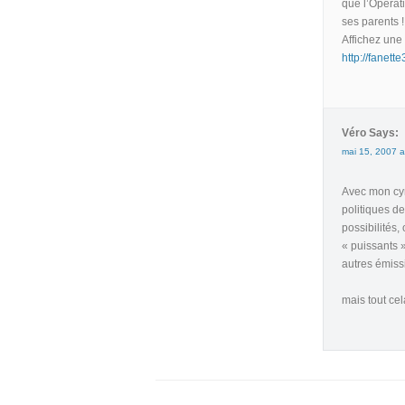
que l’Opérat
ses parents !
Affichez une
http://fanet
Véro Says:
mai 15, 2007 a
Avec mon cyn
politiques de
possibilités,
« puissants »
autres émiss
mais tout ce