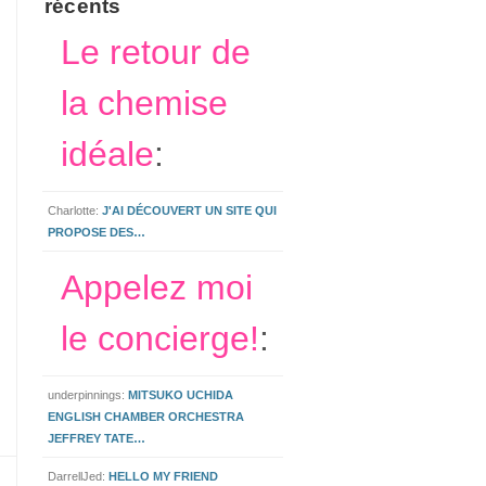
récents
Le retour de
la chemise
idéale
:
Charlotte:
J'AI DÉCOUVERT UN SITE QUI
PROPOSE DES…
Appelez moi
le concierge!
:
underpinnings:
MITSUKO UCHIDA
ENGLISH CHAMBER ORCHESTRA
JEFFREY TATE…
DarrellJed:
HELLO MY FRIEND