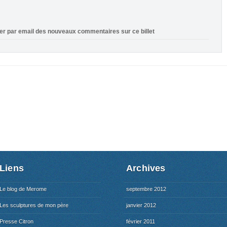
ier par email des nouveaux commentaires sur ce billet
Liens
Archives
Le blog de Merome
septembre 2012
Les sculptures de mon père
janvier 2012
Presse Citron
février 2011