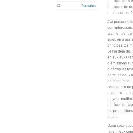
politique qui s’
Permalien
politiques de dr
quelquechose? 
J’ai personnell
sont intéressés
vraiment rentrer
sujet, on a ass
principes, z sim
Je l’ai déjà dit,
enjeux aux Fran
d’émissions sur 
didactiques typ
entre les deux 
de faire un seu
candidats à un p
et approximation
moyens multiméd
politique de fa
les proposition
public.
Dasn cette opti
faire mieux com