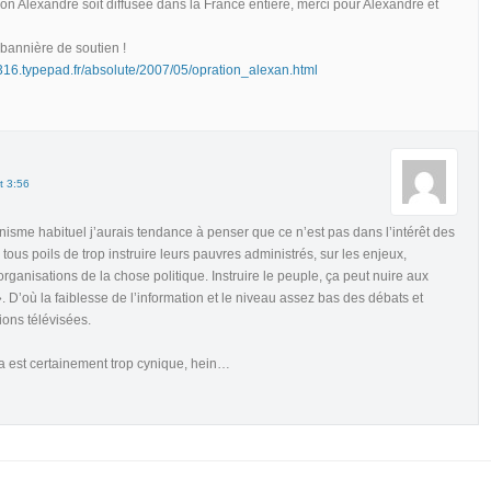
ion Alexandre soit diffusée dans la France entière, merci pour Alexandre et
 bannière de soutien !
te316.typepad.fr/absolute/2007/05/opration_alexan.html
t 3:56
isme habituel j’aurais tendance à penser que ce n’est pas dans l’intérêt des
 tous poils de trop instruire leurs pauvres administrés, sur les enjeux,
 organisations de la chose politique. Instruire le peuple, ça peut nuire aux
. D’où la faiblesse de l’information et le niveau assez bas des débats et
ions télévisées.
la est certainement trop cynique, hein…