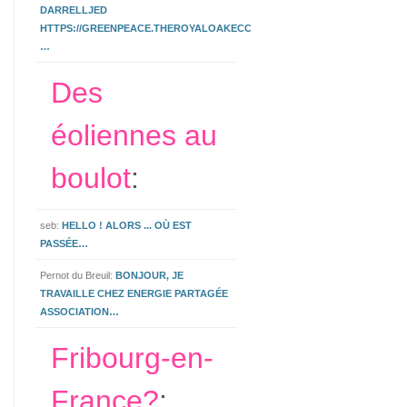
DARRELLJED
HTTPS://GREENPEACE.THEROYALOAKECCLESHALL.CO.UK/3.HTML
…
Des
éoliennes au
boulot
:
seb:
HELLO ! ALORS ... OÙ EST
PASSÉE…
Pernot du Breuil:
BONJOUR, JE
TRAVAILLE CHEZ ENERGIE PARTAGÉE
ASSOCIATION…
Fribourg-en-
France?
: