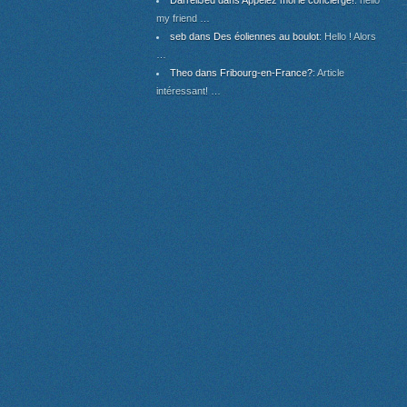
DarrellJed dans Appelez moi le concierge!
: hello
my friend …
seb dans Des éoliennes au boulot
: Hello ! Alors
…
Theo dans Fribourg-en-France?
: Article
intéressant! …