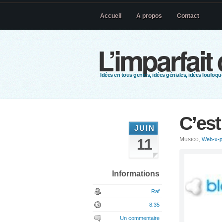
Accueil
A propos
Contact
L’imparfait
Idées en tous genres, idées géniales, idées loufoque
C’est
JUIN
Musico,
11
Web-x-p
Informations
Raf
8:35
Un commentaire