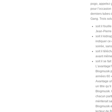
pogo, appelez 
pour l’occasion
derniers tubes 
Gang. Trois solu
soit il foui
Jean-Pierre
soit il kidn
indiquer ce 
soirée, sans
soit il téléc
avant même d
soit il se fa
L’avantage? 
Blogmusik p
années 60 »,
Avantage ul
un titre qu’
Blogmusik. 
chacun parti
mériterait s
Blogmusik es
lecteur de B