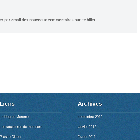
ier par email des nouveaux commentaires sur ce billet
Liens
Archives
Le blog de Merome
septembre 2012
Les sculptures de mon père
janvier 2012
Presse Citron
février 2011