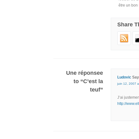
être un bon
Share T
Une réponsee
Ludovic
Say
to “C’est la
juin 12, 2007 a
teuf”
J’ai justemen
http://www.e