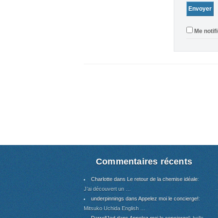
Me notif
Commentaires récents
Charlotte dans Le retour de la chemise idéale
:
J’ai découvert un …
underpinnings dans Appelez moi le concierge!
:
Mitsuko Uchida English …