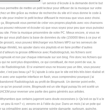
un service d’écoute à la demande dont le but
ous permettre de mettre un petit lecteur pour diffuser de la musique sur votre
chez un titre grâce au moteur de recherche du site et il vous donne le code à
re site pour insérer le petit lecteur diffusant le morceau que vous avez choisi.
ça, Blogmusik vous permet de créer vos propres playlists avec vos chansons
ous pouvez retrouver et écouter où que vous soyez pour peu que vous puissiez
au site. Finie la musique prisonnière de votre PC. Mieux encore, si vous ne
itre qui vous plaît dans la base de données du site (150000 titres à ce jour et
 de grossir), vous pouvez télécharger vos fichiers MP3 sur les serveurs de
age illimité), les ajouter dans vos playlists et en faire profiter d’autres
est d’ailleurs la grosse différence avec Radioblogclub, les fichiers sont
ogmusik et non par chaque internaute sur son blog. Fini donc les fichiers qui
 qui ne sont plus disponibles, ce qui constituait, de mon point de vue, la
e de Radioblogclub. Et si vraiment vous ne trouvez pas un titre, vous pouvez
, c’est pas beau ça? Si j’ajoute à cela que le site est très très bien réalisé et
tion avec une superbe interface en flash, vous comprendrez pourquoi j’ai
abandonné Radioblogclub au profit de Blogmusik. Un dernier point enfin,
ce qu’on pourait croire, Blogmusik est un site légal puisqu’ils ont scellé un
SACEM pour reverser une partie des gains générés aux artistes.
ithyrambes que certains jugeront sans doute excessives (« Qu’est-ce qu’il a le
e un peu là non? »), venons en à l’idée du jour. Dans un mois j’ai un pote qui
our sa crémaillère avec au programme soirée dansante, surboum, guinche,