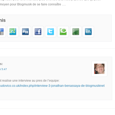
 moyen pour Blogmusik de se faire connaître ….
his
s:
t 5:47
t realise une interview au pres de l’equipe:
lludovico.co.uk/index.php/interview-3-jonathan-benassaya-de-blogmusiknet