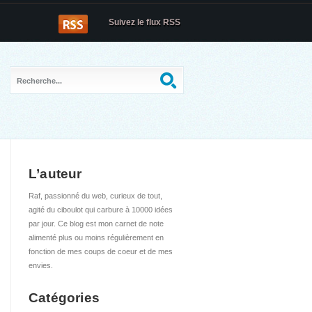
Suivez le flux RSS
L’auteur
Raf, passionné du web, curieux de tout,
agité du ciboulot qui carbure à 10000 idées
par jour. Ce blog est mon carnet de note
alimenté plus ou moins régulièrement en
fonction de mes coups de coeur et de mes
envies.
Catégories