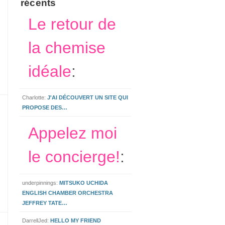
récents
Le retour de
la chemise
idéale
:
Charlotte:
J'AI DÉCOUVERT UN SITE QUI
PROPOSE DES…
Appelez moi
le concierge!
:
underpinnings:
MITSUKO UCHIDA
ENGLISH CHAMBER ORCHESTRA
JEFFREY TATE…
DarrellJed:
HELLO MY FRIEND