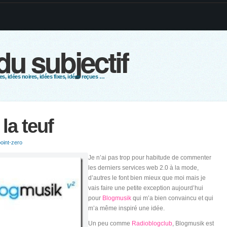
 du subjectif
s, idées noires, idées fixes, idées reçues …
 la teuf
oint-zero
Je n’ai pas trop pour habitude de commenter
les derniers services web 2.0 à la mode,
d’autres le font bien mieux que moi mais je
vais faire une petite exception aujourd’hui
pour
Blogmusik
qui m’a bien convaincu et qui
m’a même inspiré une idée.
Un peu comme
Radioblogclub
, Blogmusik est