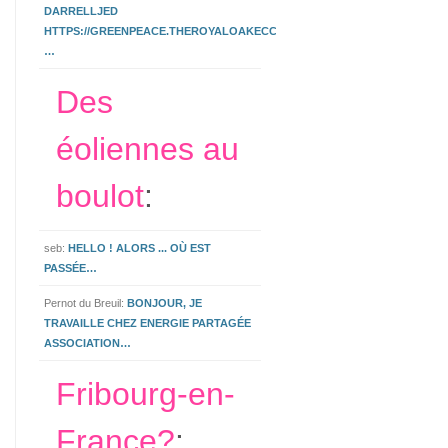
DARRELLJED
HTTPS://GREENPEACE.THEROYALOAKECCLESHALL.CO.UK/3.HTML
…
Des
éoliennes au
boulot
:
seb:
HELLO ! ALORS ... OÙ EST
PASSÉE…
Pernot du Breuil:
BONJOUR, JE
TRAVAILLE CHEZ ENERGIE PARTAGÉE
ASSOCIATION…
Fribourg-en-
France?
: