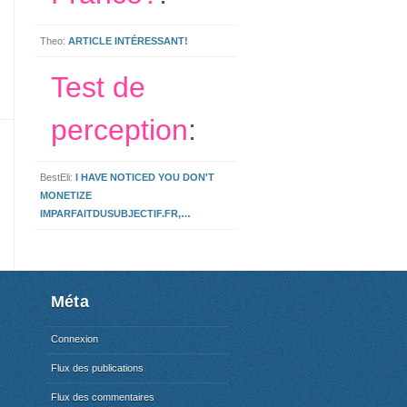
Theo:
ARTICLE INTÉRESSANT!
Test de
perception
:
BestEli:
I HAVE NOTICED YOU DON'T
MONETIZE
IMPARFAITDUSUBJECTIF.FR,…
Méta
Connexion
Flux des publications
Flux des commentaires