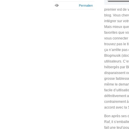
Permalien
premier est de v
blog. Vous cher
intégrer sur vot
Mais mieux que 
favorites que v
vous connecter 
trouvez pas le t
ça n’arrête pas
Blogmusik (stock
utilisateurs. C’
hébergés par Bl
disparaissent ou
grosse faibless
même le demander
facile d’uitlisa
définitivement 
contrairement à 
accord avec la 
Bon après ses d
Raf, il s’emball
fait une teuf p