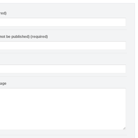
red)
 not be published) (required)
sage