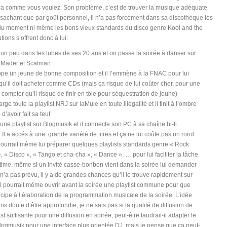
ça comme vous voulez. Son problème, c’est de trouver la musique adéquate
 sachant que par goût personnel, il n’a pas forcément dans sa discothèque les
du moment ni même les bons vieux standards du disco genre Kool and the
tions s’offrent donc à lui:
lle un peu dans les tubes de ses 20 ans et on passe la soirée à danser sur
 Mader et Scatman
appe un jeune de bonne composition et il l’emmène à la FNAC pour lui
qu’il doit acheter comme CDs (mais ça risque de lui coûter cher, pour une
 compter qu’il risque de finir en tôle pour séquestration de jeune)
harge toute la playlist NRJ sur laMule en toute illégalité et il finit à l’ombre
’avoir fait sa teuf
it une playlist sur Blogmusik et il connecte son PC à sa chaîne hi-fi.
Il a accés à une grande variété de titres et ça ne lui coûte pas un rond.
ourrait même lui préparer quelques playlists standards genre « Rock
 « Disco », « Tango et cha-cha », « Dance », … pour lui faciliter la tâche.
time, même si un invité casse-bonbon vient dans la soirée lui demander
il n’a pas prévu, il y a de grandes chances qu’il le trouve rapidement sur
Il pourrait même ouvrir avant la soirée une playlist commune pour que
cipe à l’élaboration de la programmation musicale de la soirée. L’idée
ans doute d’être approfondie, je ne sais pas si la qualité de diffusion de
t suffisante pour une diffusion en soirée, peut-être faudrait-il adapter le
logmusik pour une interface plus orientée DJ, mais je pense que ça peut-