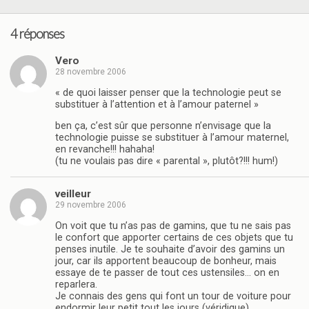
4 réponses
Vero
28 novembre 2006
« de quoi laisser penser que la technologie peut se
substituer à l’attention et à l’amour paternel »
ben ça, c’est sûr que personne n’envisage que la
technologie puisse se substituer à l’amour maternel,
en revanche!!! hahaha!
(tu ne voulais pas dire « parental », plutôt?!!! hum!)
veilleur
29 novembre 2006
On voit que tu n’as pas de gamins, que tu ne sais pas
le confort que apporter certains de ces objets que tu
penses inutile. Je te souhaite d’avoir des gamins un
jour, car ils apportent beaucoup de bonheur, mais
essaye de te passer de tout ces ustensiles… on en
reparlera.
Je connais des gens qui font un tour de voiture pour
endormir leur petit tout les jours (véridique)