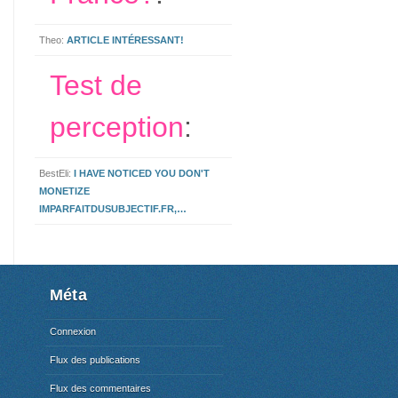
Theo:
ARTICLE INTÉRESSANT!
Test de
perception
:
BestEli:
I HAVE NOTICED YOU DON'T
MONETIZE
IMPARFAITDUSUBJECTIF.FR,…
Méta
Connexion
Flux des publications
Flux des commentaires