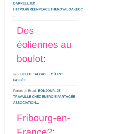
DARRELLJED
HTTPS://GREENPEACE.THEROYALOAKECCLESHALL.CO.UK/3.HTML
…
Des
éoliennes au
boulot
:
seb:
HELLO ! ALORS ... OÙ EST
PASSÉE…
Pernot du Breuil:
BONJOUR, JE
TRAVAILLE CHEZ ENERGIE PARTAGÉE
ASSOCIATION…
Fribourg-en-
France?
: