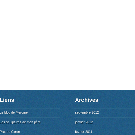
Liens
Archives
Le blog de Merome
septembre 2012
Les sculptures de mon père
janvier 2012
Presse Citron
février 2011