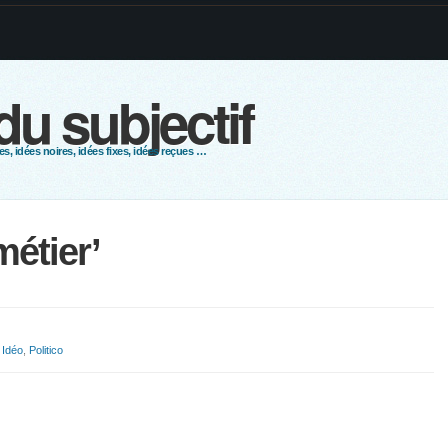
 du subjectif
s, idées noires, idées fixes, idées reçues …
métier’
,
Idéo
,
Politico