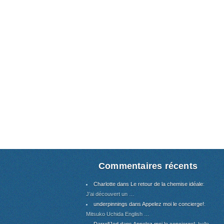
Commentaires récents
Charlotte dans Le retour de la chemise idéale
:
J’ai découvert un …
underpinnings dans Appelez moi le concierge!
:
Mitsuko Uchida English …