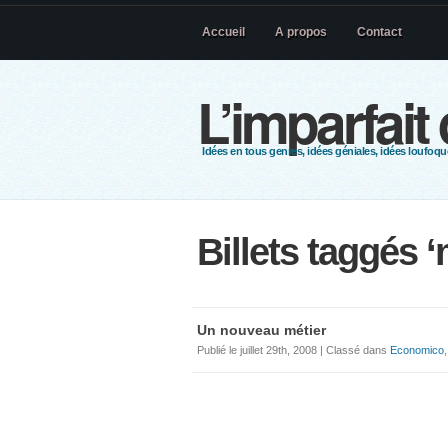
Accueil
A propos
Contact
L’imparfait
Idées en tous genres, idées géniales, idées loufoque
Billets taggés ‘
Un nouveau métier
Publié le juillet 29th, 2008 | Classé dans
Economico