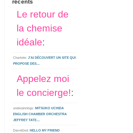
récents
Le retour de
la chemise
idéale
:
Charlotte:
J'AI DÉCOUVERT UN SITE QUI
PROPOSE DES…
Appelez moi
le concierge!
:
underpinnings:
MITSUKO UCHIDA
ENGLISH CHAMBER ORCHESTRA
JEFFREY TATE…
DarrellJed:
HELLO MY FRIEND