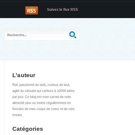
Suivez le flux RSS
L’auteur
Raf, passionné du web, curieux de tout,
agité du ciboulot qui carbure à 10000 idées
par jour. Ce blog est mon carnet de note
alimenté plus ou moins régulièrement en
fonction de mes coups de coeur et de mes
envies.
Catégories