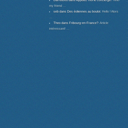
DarrellJed dans Appelez moi le concierge!
: hello
my friend …
seb dans Des éoliennes au boulot
: Hello ! Alors
…
Theo dans Fribourg-en-France?
: Article
intéressant! …