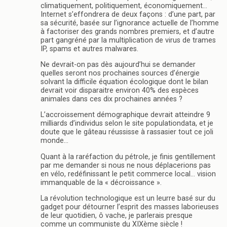
climatiquement, politiquement, économiquement…
Internet s’effondrera de deux façons : d’une part, par
sa sécurité, basée sur l’ignorance actuelle de l’homme
à factoriser des grands nombres premiers, et d’autre
part gangréné par la multiplication de virus de trames
IP, spams et autres malwares.
Ne devrait-on pas dès aujourd’hui se demander
quelles seront nos prochaines sources d’énergie
solvant la difficile équation écologique dont le bilan
devrait voir disparaitre environ 40% des espèces
animales dans ces dix prochaines années ?
L’accroissement démographique devrait atteindre 9
milliards d’individus selon le site populationdata, et je
doute que le gâteau réussisse à rassasier tout ce joli
monde…
Quant à la raréfaction du pétrole, je finis gentillement
par me demander si nous ne nous déplacerions pas
en vélo, redéfinissant le petit commerce local… vision
immanquable de la « décroissance ».
La révolution technologique est un leurre basé sur du
gadget pour détourner l’esprit des masses laborieuses
de leur quotidien, ô vache, je parlerais presque
comme un communiste du XIXème siècle !