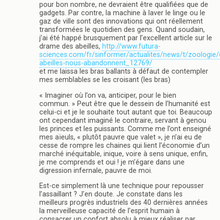
pour bon nombre, ne devraient être qualifiées que de
gadgets. Par contre, la machine à laver le linge ou le
gaz de ville sont des innovations qui ont réellement
transformées le quotidien des gens. Quand soudain,
j’ai été happé brusquement par l’excellent article sur le
drame des abeilles,
http://www.futura-
sciences.com/fr/sinformer/actualites/news/t/zoologie/
abeilles-nous-abandonnent_12769/
et me laissa les bras ballants à défaut de contempler
mes semblables se les croisant (les bras)
« Imaginer où l’on va, anticiper, pour le bien
commun. » Peut être que le dessein de l’humanité est
celui-ci et je le souhaite tout autant que toi. Beaucoup
ont cependant imaginé le contraire, servant à genou
les princes et les puissants. Comme me l’ont enseigné
mes aïeuls, « plutôt pauvre que valet », je n’ai eu de
cesse de rompre les chaines qui lient l’économie d’un
marché inéquitable, inique, voire à sens unique, enfin,
je me comprends et oui ! je m’égare dans une
digression infernale, pauvre de moi.
Est-ce simplement là une technique pour repousser
l’assaillant ? J’en doute. Je constate dans les
meilleurs progrès industriels des 40 dernières années
la merveilleuse capacité de l’esprit humain à
consacrer un confort absolu à mieux réaliser par