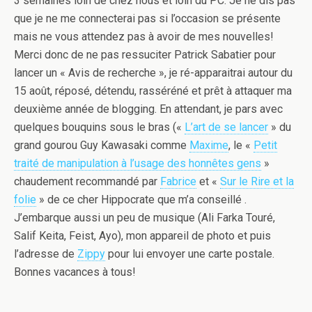
3 semaines loin de chez nous et loin du PC. Je ne dis pas
que je ne me connecterai pas si l’occasion se présente
mais ne vous attendez pas à avoir de mes nouvelles!
Merci donc de ne pas ressuciter Patrick Sabatier pour
lancer un « Avis de recherche », je ré-apparaitrai autour du
15 août, réposé, détendu, rasséréné et prêt à attaquer ma
deuxième année de blogging. En attendant, je pars avec
quelques bouquins sous le bras («
L’art de se lancer
» du
grand gourou Guy Kawasaki comme
Maxime
, le «
Petit
traité de manipulation à l’usage des honnêtes gens
»
chaudement recommandé par
Fabrice
et «
Sur le Rire et la
folie
» de ce cher Hippocrate que m’a conseillé .
J’embarque aussi un peu de musique (Ali Farka Touré,
Salif Keita, Feist, Ayo), mon appareil de photo et puis
l’adresse de
Zippy
pour lui envoyer une carte postale.
Bonnes vacances à tous!