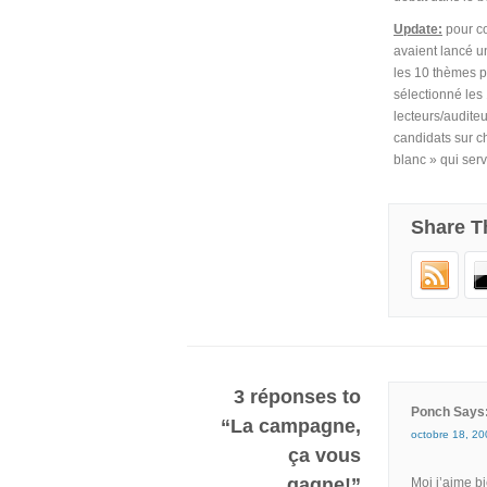
Update:
pour co
avaient lancé u
les 10 thèmes p
sélectionné les 
lecteurs/auditeu
candidats sur c
blanc » qui serv
Share T
3 réponses to
Ponch Says
“La campagne,
octobre 18, 20
ça vous
gagne!”
Moi j’aime bi