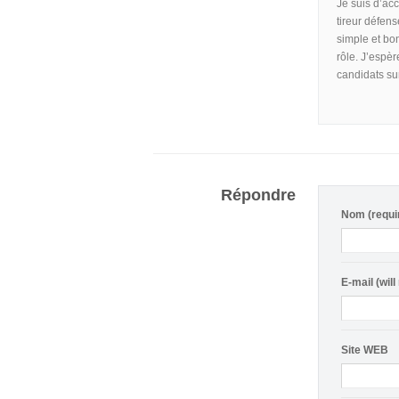
Je suis d’acc
tireur défen
simple et bon
rôle. J’espèr
candidats sur
Répondre
Nom (requi
E-mail (will
Site WEB