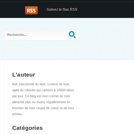
Suivez le flux RSS
L’auteur
Raf, passionné du web, curieux de tout,
agité du ciboulot qui carbure à 10000 idées
par jour. Ce blog est mon carnet de note
alimenté plus ou moins régulièrement en
fonction de mes coups de coeur et de mes
envies.
Catégories