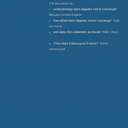
J’ai découvert un …
underpinnings dans Appelez moi le concierge!
:
Mitsuko Uchida English …
DarrellJed dans Appelez moi le concierge!
: hello
my friend …
seb dans Des éoliennes au boulot
: Hello ! Alors
…
Theo dans Fribourg-en-France?
: Article
intéressant! …