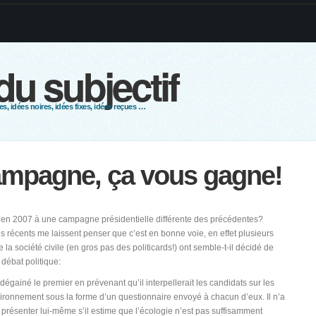
 du subjectif
s, idées noires, idées fixes, idées reçues …
ampagne, ça vous gagne!
r en 2007 à une campagne présidentielle différente des précédentes?
es récents me laissent penser que c’est en bonne voie, en effet plusieurs
 la société civile (en gros pas des politicards!) ont semble-t-il décidé de
 débat politique:
dégainé le premier en prévenant qu’il interpellerait les candidats sur les
ironnement sous la forme d’un questionnaire envoyé à chacun d’eux. Il n’a
 présenter lui-même s’il estime que l’écologie n’est pas suffisamment