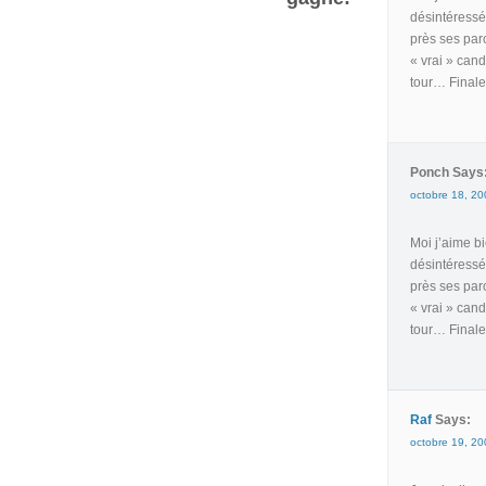
désintéressé
près ses paro
« vrai » can
tour… Finale
Ponch Says
octobre 18, 20
Moi j’aime bi
désintéressé
près ses paro
« vrai » can
tour… Finale
Raf
Says:
octobre 19, 20