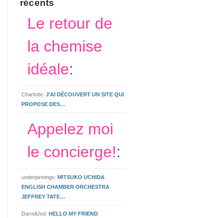
récents
Le retour de
la chemise
idéale
:
Charlotte:
J'AI DÉCOUVERT UN SITE QUI
PROPOSE DES…
Appelez moi
le concierge!
:
underpinnings:
MITSUKO UCHIDA
ENGLISH CHAMBER ORCHESTRA
JEFFREY TATE…
DarrellJed:
HELLO MY FRIEND