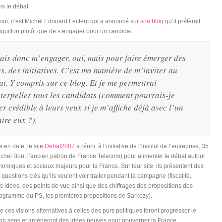
s le débat.
 jour, c’est Michel Edouard Leclerc qui a annoncé sur
son blog
qu’il préfèrait
aiguillon plutôt que de s’engager pour un candidat:
vais donc m’engager, oui, mais pour faire émerger des
s, des initiatives. C’est ma manière de m’inviter au
at. Y compris sur ce blog. Et je me permettrai
nterpeller tous les candidats (comment pourrais-je
er crédible à leurs yeux si je m’affiche déjà avec l’un
tre eux ?).
 en date, le site
Debat2007
a réuni, à l’initiative de l’institut de l’entreprise, 35
ichel Bon, l’ancien patron de France Telecom) pour alimenter le débat autour
omiques et sociaux majeurs pour la France. Sur leur site, ils présentent des
questions clés qu’ils veulent voir traiter pendant la campagne (fiscalité,
es idées, des points de vue ainsi que des chiffrages des propositions des
rogramme du PS, les premières propositions de Sarkozy).
 ces visions alternatives à celles des purs politiques feront progresser le
bon sens et amèneront des idées neuves pour gouverner la France …