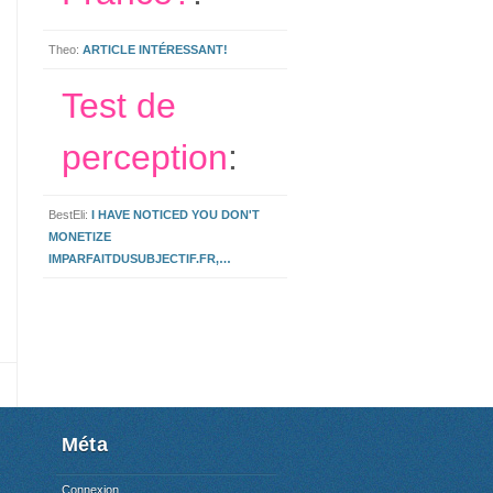
Theo:
ARTICLE INTÉRESSANT!
Test de
perception
:
BestEli:
I HAVE NOTICED YOU DON'T
MONETIZE
IMPARFAITDUSUBJECTIF.FR,…
Méta
Connexion