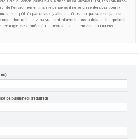
ord avec toi Ponch, j’aime bien le discours de Nicolas Hulot, son côté franc-
seur de l’environnement mais je pense qu’il ne se présentera pas pour la
ne raison qu’il n’a pas envie d’y aller et qu’il estime que ce n’est pas son
e cependant qu’on le verra vraiment intervenir dans le débat et interpeller les
 l’écologie. Ses entrées à TF1 devraient le lui permettre en tout cas ….
red)
 not be published) (required)