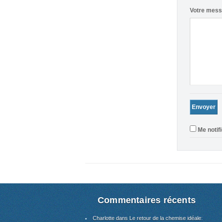
Votre mes
Me notif
Commentaires récents
Charlotte dans Le retour de la chemise idéale
: