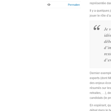
représentée dan
Permalien
Il y a quelques
jouer le rôle d’
Je 
idée
déb
d’i
rest
d’en
Dernier exemple
experts (dont M
des enjeux écon
résumés sur les 
retraites, …), d
candidats (le p
En espérant, que
débat dans le 