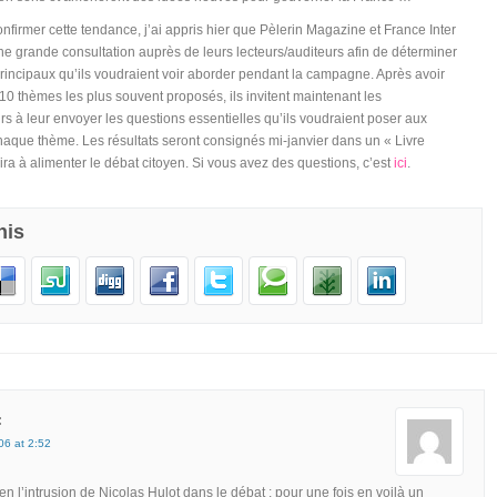
nfirmer cette tendance, j’ai appris hier que Pèlerin Magazine et France Inter
ne grande consultation auprès de leurs lecteurs/auditeurs afin de déterminer
rincipaux qu’ils voudraient voir aborder pendant la campagne. Après avoir
10 thèmes les plus souvent proposés, ils invitent maintenant les
rs à leur envoyer les questions essentielles qu’ils voudraient poser aux
haque thème. Les résultats seront consignés mi-janvier dans un « Livre
ira à alimenter le débat citoyen. Si vous avez des questions, c’est
ici
.
his
:
06 at 2:52
en l’intrusion de Nicolas Hulot dans le débat : pour une fois en voilà un