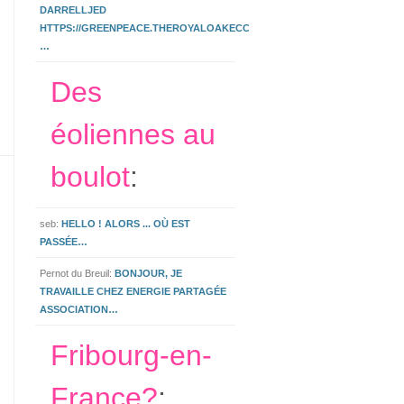
DARRELLJED
HTTPS://GREENPEACE.THEROYALOAKECCLESHALL.CO.UK/3.HTML
…
Des
éoliennes au
boulot
:
seb:
HELLO ! ALORS ... OÙ EST
PASSÉE…
Pernot du Breuil:
BONJOUR, JE
TRAVAILLE CHEZ ENERGIE PARTAGÉE
ASSOCIATION…
Fribourg-en-
France?
: