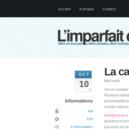
Accueil
A propos
Contact
L’imparfait
Idées en tous genres, idées géniales, idées loufoque
La c
OCT
Méli-mélo
10
Va-t-on assiste
Plusieurs indic
Informations
personnalités de
s’inviter dans le
Raf
Nicolas Hulot
a 
9:59
questions d’env
3 commentaires
pas exclu de se