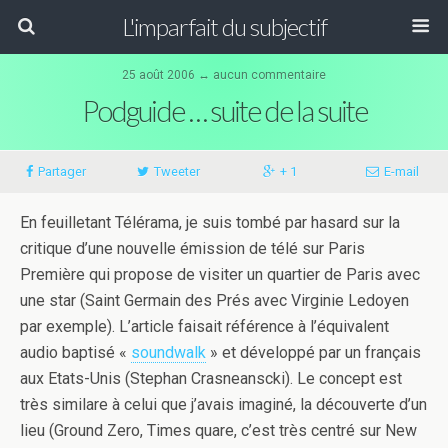
L'imparfait du subjectif
25 août 2006 ↔ aucun commentaire
Podguide … suite de la suite
Partager
Tweeter
+ 1
E-mail
En feuilletant Télérama, je suis tombé par hasard sur la
critique d’une nouvelle émission de télé sur Paris
Première qui propose de visiter un quartier de Paris avec
une star (Saint Germain des Prés avec Virginie Ledoyen
par exemple). L’article faisait référence à l’équivalent
audio baptisé «
soundwalk
» et développé par un français
aux Etats-Unis
(Stephan Crasneanscki). Le concept est
très similare à celui que j’avais imaginé, la découverte d’un
lieu (Ground Zero, Times quare, c’est très centré sur New